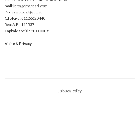
mail:
info@ormensrl.com
Pec:
ormen.srl@pec.it
C.F./P.iva: 01126620440
Rea: A.P. - 115537
Capitale sociale: 100.000 €
Visite
&
Privacy
Privacy Policy