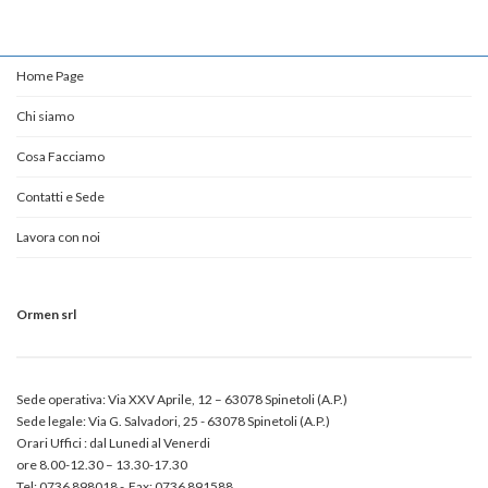
Home Page
Chi siamo
Cosa Facciamo
Contatti e Sede
Lavora con noi
Ormen srl
Sede operativa: Via XXV Aprile, 12 – 63078 Spinetoli (A.P.)
Sede legale: Via G. Salvadori, 25 - 63078 Spinetoli (A.P.)
Orari Uffici : dal Lunedi al Venerdi
ore 8.00-12.30 – 13.30-17.30
Tel: 0736 898018 - Fax: 0736 891588