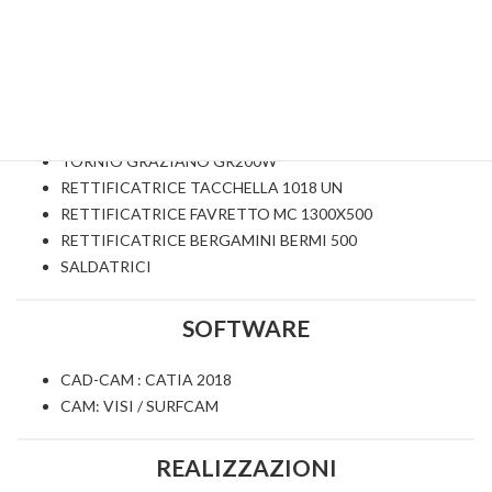
velocità 1020x560x560mm
FRESATRICE PARPAS S16/V0 HEIDENHAIN 355
1600x800x800
TORNIO GRAZIANO SAG 14
TORNIO GRAZIANO SAG 22
TORNIO GRAZIANO ORIZZONTALE MOD. MT 400 C
TORNIO GRAZIANO GR200W
RETTIFICATRICE TACCHELLA 1018 UN
RETTIFICATRICE FAVRETTO MC 1300X500
RETTIFICATRICE BERGAMINI BERMI 500
SALDATRICI
SOFTWARE
CAD-CAM : CATIA 2018
CAM: VISI / SURFCAM
REALIZZAZIONI